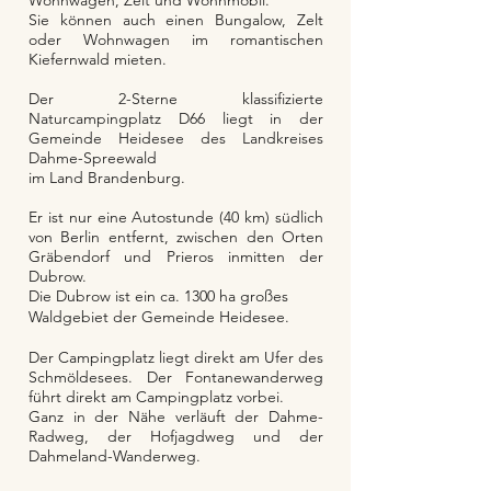
Wohnwagen, Zelt und Wohnmobil.
Sie können auch einen Bungalow, Zelt
oder Wohnwagen im romantischen
Kiefernwald mieten.
Der 2-Sterne klassifizierte
Naturcampingplatz D66 liegt in der
Gemeinde Heidesee des Landkreises
Dahme-Spreewald
im Land Brandenburg.
Er ist nur eine Autostunde (40 km) südlich
von Berlin entfernt, zwischen den Orten
Gräbendorf und Prieros inmitten der
Dubrow.
Die Dubrow ist ein ca. 1300 ha großes
Waldgebiet der Gemeinde Heidesee.
Der Campingplatz liegt direkt am Ufer des
Schmöldesees. Der Fontanewanderweg
führt direkt am Campingplatz vorbei.
Ganz in der Nähe verläuft der Dahme-
Radweg, der Hofjagdweg und der
Dahmeland-Wanderweg.